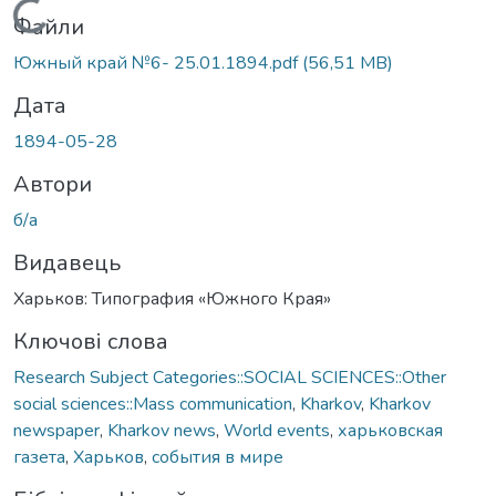
Вантажиться...
Файли
Южный край №6- 25.01.1894.pdf
(56,51 MB)
Дата
1894-05-28
Автори
б/а
Видавець
Харьков: Типография «Южного Края»
Ключові слова
Research Subject Categories::SOCIAL SCIENCES::Other
social sciences::Mass communication
,
Kharkov
,
Kharkov
newspaper
,
Kharkov news
,
World events
,
харьковская
газета
,
Харьков
,
события в мире