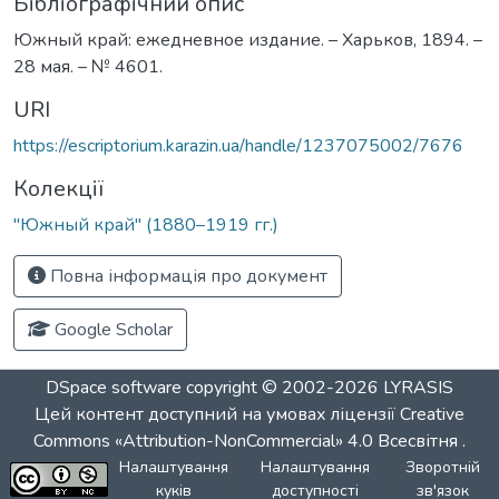
Бібліографічний опис
Южный край: ежедневное издание. – Харьков, 1894. –
28 мая. – № 4601.
URI
https://escriptorium.karazin.ua/handle/1237075002/7676
Колекції
"Южный край" (1880–1919 гг.)
Повна інформація про документ
Google Scholar
DSpace software
copyright © 2002-2026
LYRASIS
Цей контент доступний на умовах ліцензії
Creative
Commons «Attribution-NonCommercial» 4.0 Всесвітня
.
Налаштування
Налаштування
Зворотній
куків
доступності
зв'язок